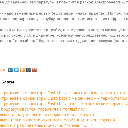
ве до заданной температуры и повысится расход электроэнергии, 
ик надо заменить на новый (если закончилась гарантия). Ни пол, ни 
тся в гофрированную трубку, он просто вытягивается из гофры, а н
тарый датчик уложен не в трубку, а замурован в пол, то можно уст
укруг, около 3 см в диаметре, крепится непосредственно под термо
о, т.к. "теплый пол" будет включаться от движения воздуха (напр. о
ься
 Блоги
ктрические конвекторы Ensto beta с электронным термостатом
ктрические конвекторы Ensto beta с механическим термостатом
ктрические конвекторы Ensto beta mini с механическим термост
 подразумевается "гарантия на теплый пол "
лый пол под покрытие из паркета или ламината
лые стены: тонкости монтажа и особенности конструкций
лько потребляет электрический "теплый пол"?