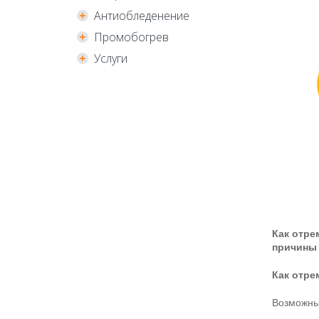
Антиобледенение
Промобогрев
Услуги
Как отре
причины 
Как отре
Возможны