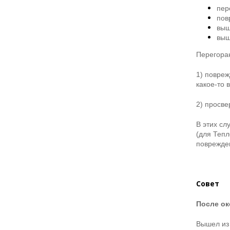
пер
пов
выш
выш
Перегоран
1) повреж
какое-то 
2) просве
В этих сл
(для Тепл
поврежден
Совет
После ок
Вышел из 