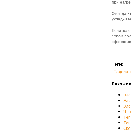
при нагре
Этот датч
укладывае
Если же с
собой пол
эффективн
Тэги:
Поделит
Похожие
Эле
Эле
Эле
Что
Теп
Теп
Ско