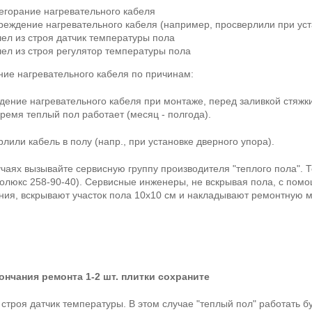
егорание нагревательного кабеля
реждение нагревательного кабеля (например, просверлили при уст
ел из строя датчик температуры пола
ел из строя регулятор температуры пола
ие нагревательного кабеля по причинам:
дение нагревательного кабеля при монтаже, перед заливкой стяжки
время теплый пол работает (месяц - полгода).
рлили кабель в полу (напр., при установке дверного упора).
учаях вызывайте сервисную группу производителя "теплого пола".
олюкс 258-90-40). Сервисные инженеры, не вскрывая пола, с пом
ия, вскрывают участок пола 10х10 см и накладывают ремонтную м
ончания ремонта 1-2 шт. плитки сохраните
строя датчик температуры. В этом случае "теплый пол" работать б