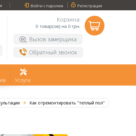
и
Войти с паролем
Регистрация
Корзина:
0
товар(ов) на 0 грн.
Вызов замерщика
Обратный звонок
ев
Услуги
сультации
Как отремонтировать "теплый пол"