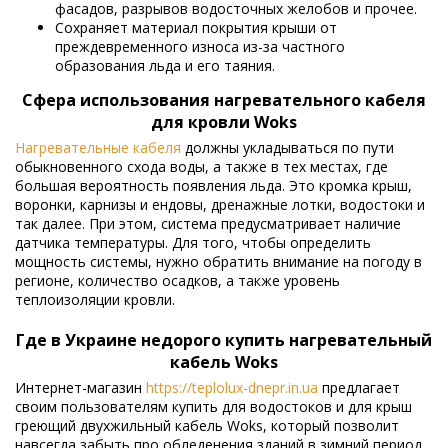
фасадов, разрывов водосточных желобов и прочее.
Сохраняет материал покрытия крыши от
преждевременного износа из-за частного
образования льда и его таяния.
Сфера использования нагревательного кабеля
для кровли Woks
Нагревательные кабеля
должны укладываться по пути
обыкновенного схода воды, а также в тех местах, где
большая вероятность появления льда. Это кромка крыш,
воронки, карнизы и ендовы, дренажные лотки, водостоки и
так далее. При этом, система предусматривает наличие
датчика температуры. Для того, чтобы определить
мощность системы, нужно обратить внимание на погоду в
регионе, количество осадков, а также уровень
теплоизоляции кровли.
Где в Украине недорого купить нагревательный
кабель Woks
Интернет-магазин
https://teplolux-dnepr.in.ua
предлагает
своим пользователям купить для водостоков и для крыш
греющий двухжильный кабель Woks, который позволит
навсегда забыть про обледенения зданий в зимний период