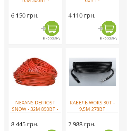
10М 300ВТ -
60ВТ -
CАМОРЕГУЛИРУЮЩИЙСЯ
CАМОРЕГУЛИРУЮЩИЙСЯ
КАБЕЛЬ
КАБЕЛЬ
6 150 грн.
4 110 грн.
в корзину
в корзину
NEXANS DEFROST
КАБЕЛЬ WOKS 30T -
SNOW - 32М 890ВТ -
9,5М 278ВТ
РЕЗИСТИВНЫЙ
КАБЕЛЬ
8 445 грн.
2 988 грн.