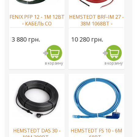
FENIX PFP 12 - 1М 12ВТ
HEMSTEDT BRF-IM 27 -
- КАБЕЛЬ СО
38М 1068ВТ -
ВСТРОЕННЫМ
НАГРЕВАТЕЛЬНЫЙ
ТЕРМОСТАТОМ
КАБЕЛЬ
3 880 грн.
10 280 грн.
в корзину
в корзину
HEMSTEDT DAS 30 -
HEMSTEDT FS 10 - 6М