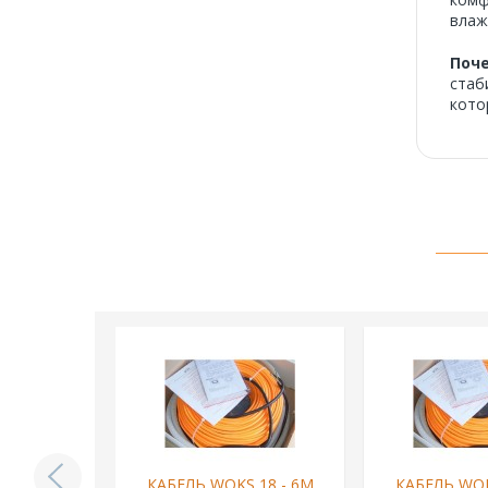
влаж
Поче
стаб
кото
18 - 136М
КАБЕЛЬ WOKS 18 - 6М
КАБЕЛЬ WOK