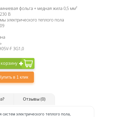
миниевая фольга + медная жила 0,5 мм²
230 В
мы электрического теплого пола
009
ина
ь
H05V-F 3G1,0
 корзину
аз?
Отзывы (0)
я систем электрического теплого пола,