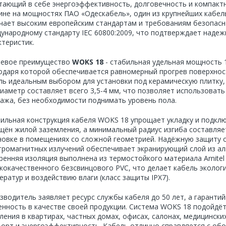
тающий в себе энергоэффективность, долговечность и компакт
ине на мощностях ПАО «Одескабель», один из крупнейших кабел
чает высоким европейским стандартам и требованиям безопасн
ународному стандарту IEC 60800:2009, что подтверждает надеж
ктеристик.
евое преимущество
WOKS 18
- стабильная удельная мощность 1
одаря которой обеспечивается равномерный прогрев поверхност
ль идеальным выбором для установки под керамическую плитку,
диаметр составляет всего 3,5-4 мм, что позволяет использоват
ажа, без необходимости поднимать уровень пола.
ильная конструкция кабеля WOKS 18 упрощает укладку и подклю
щён жилой заземления, а минимальный радиус изгиба составляет
новке в помещениях со сложной геометрией. Надёжную защиту 
тромагнитных излучений обеспечивает экранирующий слой из а
ренняя изоляция выполнена из термостойкого материала Arnitel
кокачественного безсвинцового PVC, что делает кабель эколог
ератур и воздействию влаги (класс защиты IPX7).
зводитель заявляет ресурс службы кабеля до 50 лет, а гаранти
енность в качестве своей продукции. Система WOKS 18 подойдёт
ления в квартирах, частных домах, офисах, салонах, медицински
орт и энергоэффективность. Кабель отлично справляется с об