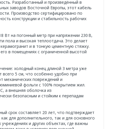
ность. Разработанный и произведённый в
ьных заводов Восточной Европы, этот кабель
ости. Производство сертифицировано по
ность конструкции и стабильность рабочих
8 Вт на погонный метр при напряжении 230 В,
и пола и высокая теплоотдача. Это делает
 керамогранит и в тонкую цементную стяжку.
ь его в помещениях с ограниченной высотой
чение: холодный конец длиной 3 метра уже
 всего 5 см, что особенно удобно при
от механических повреждений и
люминиевой фольги с 100% покрытием жил.
 С, а внешняя оболочка из
ически безопасным и стойким к перепадам
йный срок составляет 20 лет, что подтверждает
 как для дополнительного, так и для основного
х учреждениях и других объектах, где важны
огревом даже в условиях повышенной