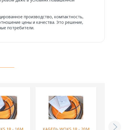
цированное производство, компактность,
отношение цены и качества. Это решение,
ные потребители.
S 18 - 16М
КАБЕЛЬ WOKS 18 - 20М
КАБЕЛЬ WO