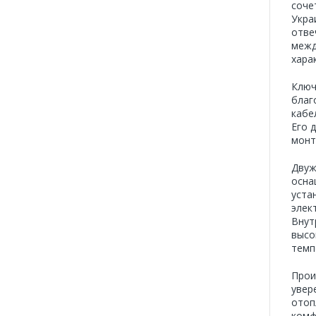
соче
Укра
отве
межд
хара
Ключ
благ
кабе
Его 
монт
Двуж
осна
уста
элек
Внут
высо
темп
Прои
увер
отоп
комф