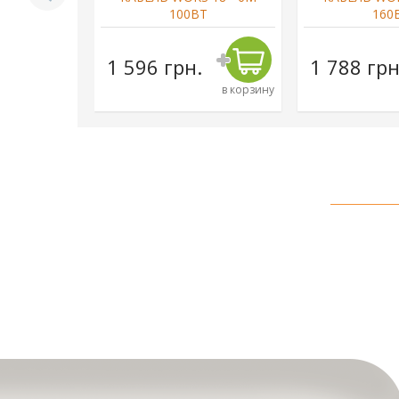
Т
100ВТ
160
н.
1 596 грн.
1 788 грн
в корзину
в корзину