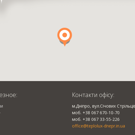
езное:
Контакти офісу:
ии
м.Дніпро, вул.Січових Стрільці
моб. +38 067 670-10-70
г
моб. +38 067 33-55-226
office@teplolux-dnepr.in.ua