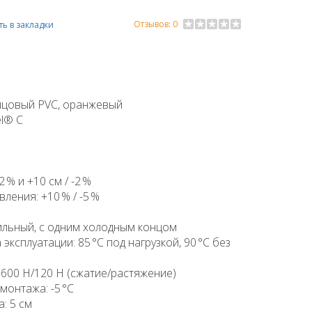
Отзывов: 0
ь в закладки
нцовый PVC, оранжевый
el® C
 % и +10 см / -2 %
ления: +10 % / -5 %
жильный, с одним холодным концом
ксплуатации: 85 °C под нагрузкой, 90 °C без
600 Н/120 Н (сжатие/растяжение)
онтажа: -5 °C
: 5 см