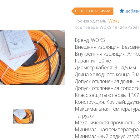
товар в наличии
Добавит
Woks
Производитель:
Код товара:
WOKS 18 - 24м 430Вт
Бренд: WOKS
Внешняя изоляция: Безсви
Внутренняя изоляция: Arnit
Гарантия: 20 лет
Диаметр кабеля: 3 - 4,5 мм
Длина холодного конца: 3 м
Допуск отклонения длины: +2
Допуск отклонения сопротив
Класс защиты от воды: IPX7
Конструкция: Круглый, дву
Максимальная температура э
нагрузки
Механическая прочность: >
Минимальная температура м
Минимальный радиус изгиба