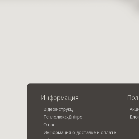
Информация
Пол
Відеоінструкції
Акц
Теплолюкс-Дніпро
Бло
О нас
Информация о доставке и оплате