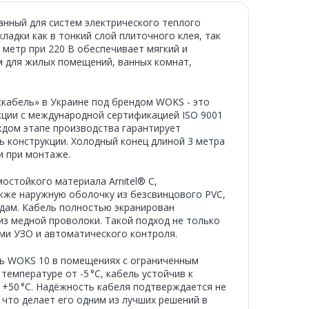
анный для систем электрического теплого
ладки как в тонкий слой плиточного клея, так
 метр при 220 В обеспечивает мягкий и
 для жилых помещений, ванных комнат,
кабель» в Украине под брендом WOKS - это
кции с международной сертификацией ISO 9001
аждом этапе производства гарантирует
ь конструкции. Холодный конец длиной 3 метра
и при монтаже.
остойкого материала Arnitel® C,
акже наружную оболочку из безсвинцового PVC,
дам. Кабель полностью экранирован
з медной проволоки. Такой подход не только
ми УЗО и автоматического контроля.
ть WOKS 10 в помещениях с ограниченным
емпературе от -5 °C, кабель устойчив к
о +50 °C. Надёжность кабеля подтверждается не
, что делает его одним из лучших решений в