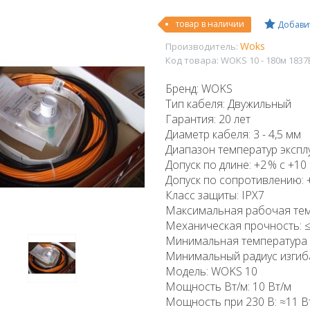
товар в наличии
Добавит
Woks
Производитель:
Код товара:
WOKS 10 - 180м 1837
Бренд: WOKS
Тип кабеля: Двужильный
Гарантия: 20 лет
Диаметр кабеля: 3 - 4,5 мм
Диапазон температур эксплуа
Допуск по длине: +2 % с +10 
Допуск по сопротивлению: +
Класс защиты: IPX7
Максимальная рабочая темп
Механическая прочность: ≤ 
Минимальная температура м
Минимальный радиус изгиба
Модель: WOKS 10
Мощность Вт/м: 10 Вт/м
Мощность при 230 В: ≈11 В