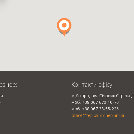
езное:
Контакти офісу:
ии
м.Дніпро, вул.Січових Стрільці
моб. +38 067 670-10-70
г
моб. +38 067 33-55-226
office@teplolux-dnepr.in.ua