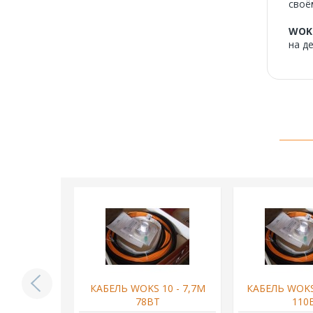
своё
WOK
на д
10 - 200М
КАБЕЛЬ WOKS 10 - 7,7М
КАБЕЛЬ WOKS 
Т
78ВТ
110