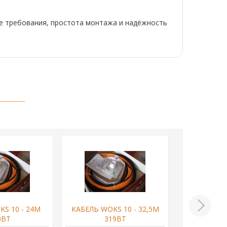
ие требования, простота монтажа и надёжность
S 10 - 24М
КАБЕЛЬ WOKS 10 - 32,5М
КАБЕЛЬ WO
0ВТ
319ВТ
4