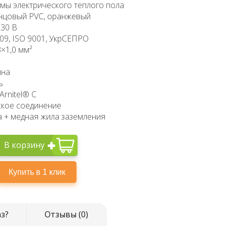
мы электрического теплого пола
нцовый PVC, оранжевый
230 В
09, ISO 9001, УкрСЕПРО
×1,0 мм²
ина
ь
Arnitel® C
дское соединение
 + медная жила заземления
В корзину
аз?
Отзывы (0)