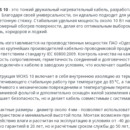
S 10
- это тонкий двужильный нагревательный кабель, разработ
. Благодаря своей универсальности, он идеально подходит для ук
бетонную стяжку. Стабильная удельная мощность около 10 Вт на
омерный обогрев поверхности, делая его оптимальным выбором
нь, коридоров и лоджий.
ль изготавливается на производственных мощностях ПАО «Одес
 из крупнейших производителей кабельно-проводниковой проду
ответствием стандарту IEC 60800:2009. Контроль качества на к
ость сопротивления, герметичность соединений и долговечност
подключён к кабелю в заводских условиях, что исключает ошибк
трукция WOKS 10 включает в себя внутреннюю изоляцию из терм
печивающего стабильную работу при температуре до 85 °C, а т
йчивого к механическим повреждениям и температурным перепа
иниевой фольгой и дополнительно оснащён жилой заземления и
шает безопасность, но и делает кабель совместимым с система
актные размеры - диаметр около 4 мм - позволяют использова
транством и минимальной высотой пола. Монтаж возможен при т
ействию влаги и рассчитан на эксплуатацию в условиях от -40 д
ко гарантией в 20 лет, но и расчётным сроком службы до 50 лет