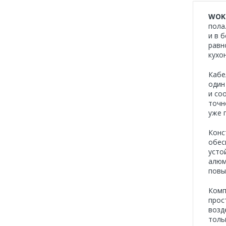
WOK
пола
и в 
равн
кухо
Кабе
один
и со
точн
уже 
Конс
обес
усто
алюм
повы
Комп
прос
возд
толь