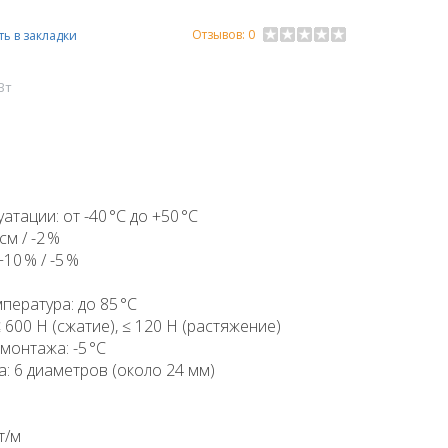
Отзывов: 0
ь в закладки
Вт
тации: от -40 °C до +50 °C
см / -2 %
10 % / -5 %
ература: до 85 °C
600 Н (сжатие), ≤ 120 Н (растяжение)
онтажа: -5 °C
: 6 диаметров (около 24 мм)
т/м