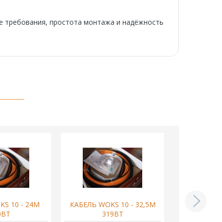
ие требования, простота монтажа и надёжность
S 10 - 24М
КАБЕЛЬ WOKS 10 - 32,5М
КАБЕЛЬ WO
0ВТ
319ВТ
4