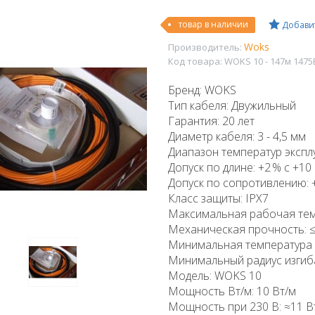
товар в наличии
Добавит
Woks
Производитель:
Код товара:
WOKS 10 - 147м 1475
Бренд: WOKS
Тип кабеля: Двужильный
Гарантия: 20 лет
Диаметр кабеля: 3 - 4,5 мм
Диапазон температур эксплуа
Допуск по длине: +2 % с +10 
Допуск по сопротивлению: +
Класс защиты: IPX7
Максимальная рабочая темп
Механическая прочность: ≤ 
Минимальная температура м
Минимальный радиус изгиба
Модель: WOKS 10
Мощность Вт/м: 10 Вт/м
Мощность при 230 В: ≈11 В