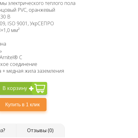
мы электрического теплого пола
нцовый PVC, оранжевый
230 В
09, ISO 9001, УкрСЕПРО
×1,0 мм²
ина
ь
Arnitel® C
дское соединение
 + медная жила заземления
В корзину
аз?
Отзывы (0)