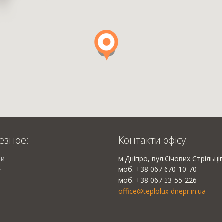
езное:
Контакти офісу:
ии
м.Дніпро, вул.Січових Стрільці
моб. +38 067 670-10-70
г
моб. +38 067 33-55-226
office@teplolux-dnepr.in.ua