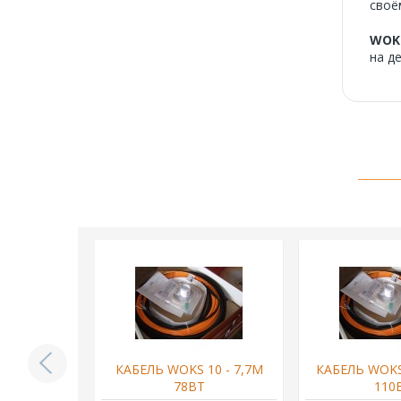
своё
WOK
на д
10 - 200М
КАБЕЛЬ WOKS 10 - 7,7М
КАБЕЛЬ WOKS 
Т
78ВТ
110