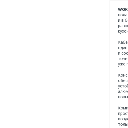
WOK
пола
и в 
равн
кухо
Кабе
один
и со
точн
уже 
Конс
обес
усто
алюм
повы
Комп
прос
возд
толь