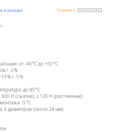
Отзывов: 0
ь в закладки
Вт
тации: от -40 °C до +50 °C
см / -2 %
10 % / -5 %
ература: до 85 °C
600 Н (сжатие), ≤ 120 Н (растяжение)
онтажа: -5 °C
: 6 диаметров (около 24 мм)
т/м