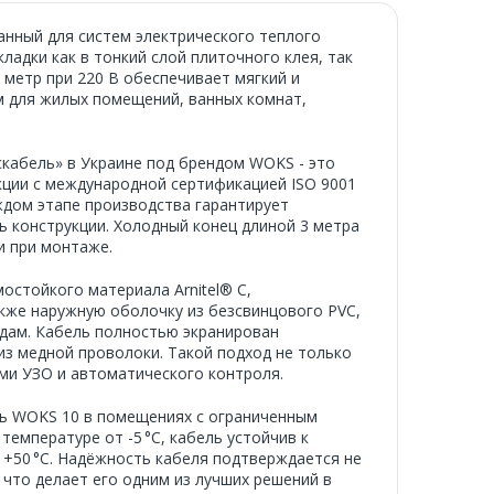
анный для систем электрического теплого
ладки как в тонкий слой плиточного клея, так
 метр при 220 В обеспечивает мягкий и
 для жилых помещений, ванных комнат,
кабель» в Украине под брендом WOKS - это
кции с международной сертификацией ISO 9001
аждом этапе производства гарантирует
ь конструкции. Холодный конец длиной 3 метра
и при монтаже.
остойкого материала Arnitel® C,
акже наружную оболочку из безсвинцового PVC,
дам. Кабель полностью экранирован
з медной проволоки. Такой подход не только
ми УЗО и автоматического контроля.
ть WOKS 10 в помещениях с ограниченным
емпературе от -5 °C, кабель устойчив к
о +50 °C. Надёжность кабеля подтверждается не
, что делает его одним из лучших решений в