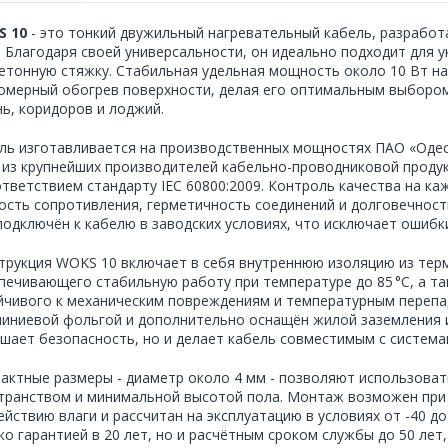
S 10
- это тонкий двужильный нагревательный кабель, разработ
. Благодаря своей универсальности, он идеально подходит для ук
бетонную стяжку. Стабильная удельная мощность около 10 Вт на
омерный обогрев поверхности, делая его оптимальным выбором
нь, коридоров и лоджий.
ль изготавливается на производственных мощностях ПАО «Одес
 из крупнейших производителей кабельно-проводниковой проду
ответствием стандарту IEC 60800:2009. Контроль качества на к
ость сопротивления, герметичность соединений и долговечност
подключён к кабелю в заводских условиях, что исключает ошибк
трукция WOKS 10 включает в себя внутреннюю изоляцию из терм
печивающего стабильную работу при температуре до 85 °C, а т
йчивого к механическим повреждениям и температурным перепа
иниевой фольгой и дополнительно оснащён жилой заземления и
шает безопасность, но и делает кабель совместимым с система
актные размеры - диаметр около 4 мм - позволяют использова
транством и минимальной высотой пола. Монтаж возможен при т
ействию влаги и рассчитан на эксплуатацию в условиях от -40 д
ко гарантией в 20 лет, но и расчётным сроком службы до 50 лет