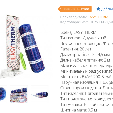
товар в наличии
Добавит
EASYTHERM
Производитель:
Код товара:
EASYTHERM EM - 2,5м
Бренд: EASYTHERM
Тип кабеля: Двужильный
Внутренняя изоляция: Фторо
Гарантия: 20 лет
Диаметр кабеля: 3 - 4,5 мм
Длина кабеля питания: 2 м
Максимальная температура:
Минимальный радиус изгиба
Мощность Вт/м²: 200 Вт/м²
Наружная изоляция: ПВХ (до
Страна производства: Латв
Тип изделия: Нагревательн
Тип подключения холодног
Тип укладки: В слой плиточ
Ширина мата: 0.5 м