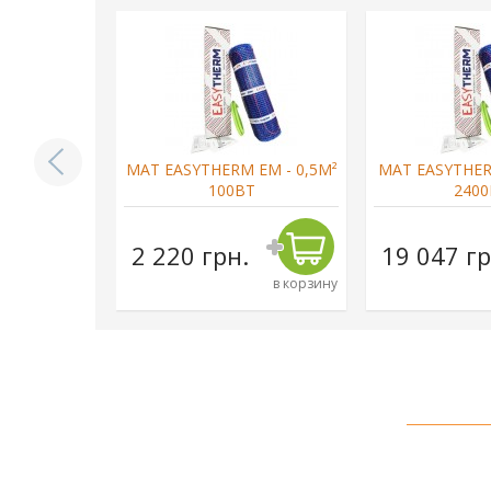
 EM - 15М²
МАТ EASYTHERM EM - 0,5М²
МАТ EASYTHER
Т
100ВТ
2400
н.
2 220 грн.
19 047 гр
в корзину
в корзину