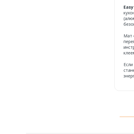
Easy
кухо
(алю
безо
Мат 
пере
инст
клее
Если
стан
энер