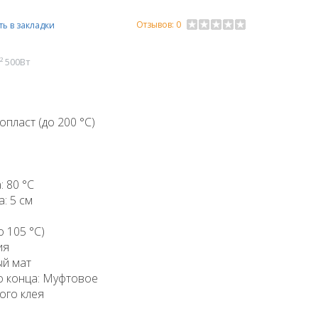
Отзывов: 0
ь в закладки
² 500Вт
пласт (до 200 °C)
 80 °C
: 5 см
 105 °C)
ия
ый мат
о конца: Муфтовое
ного клея