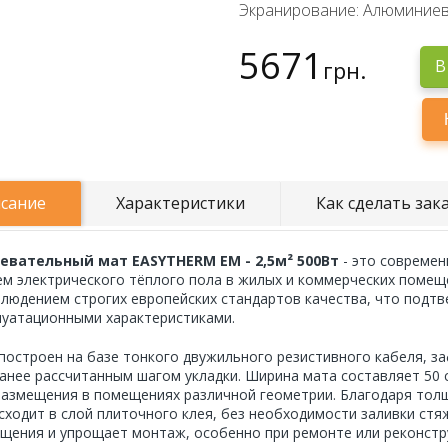
Экранирование: Алюминиев
5671
грн.
В
сание
Характеристики
Как сделать зак
евательный мат EASYTHERM EM - 2,5м² 500Вт
- это совреме
ем электрического тёплого пола в жилых и коммерческих помещ
блюдением строгих европейских стандартов качества, что подт
луатационными характеристиками.
построен на базе тонкого двужильного резистивного кабеля, з
ранее рассчитанным шагом укладки. Ширина мата составляет 50 
размещения в помещениях различной геометрии. Благодаря толщ
сходит в слой плиточного клея, без необходимости заливки стя
щения и упрощает монтаж, особенно при ремонте или реконстр