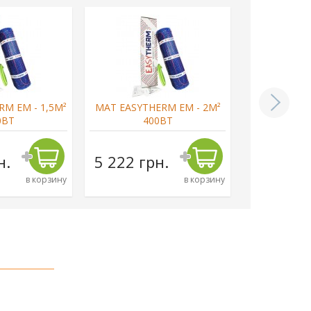
M EM - 1,5М²
МАТ EASYTHERM EM - 2М²
МАТ EASYTH
0ВТ
400ВТ
6
н.
5 222 грн.
6 698 г
в корзину
в корзину