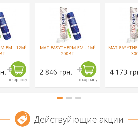
M EM - 12М²
МАТ EASYTHERM EM - 1М²
МАТ EASYTHER
ВТ
200ВТ
30
н.
2 846 грн.
4 173 гр
в корзину
в корзину
Действуйющие акции