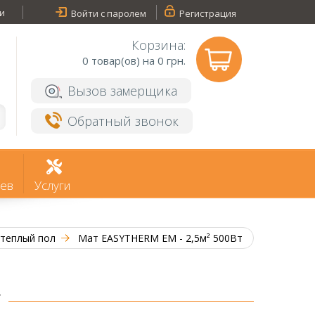
и
Войти с паролем
Регистрация
Корзина:
0
товар(ов) на 0 грн.
Вызов замерщика
Обратный звонок
ев
Услуги
 теплый пол
Мат EASYTHERM EM - 2,5м² 500Вт
т