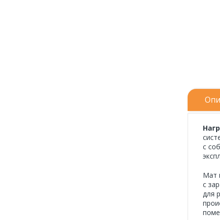
Опи
Нагр
сист
с со
эксп
Мат 
с за
для 
прои
поме