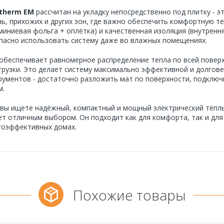
therm EM
рассчитан на укладку непосредственно под плитку - 
нь, прихожих и других зон, где важно обеспечить комфортную т
миниевая фольга + оплётка) и качественная изоляция (внутренн
пасно использовать систему даже во влажных помещениях.
обеспечивает равномерное распределение тепла по всей поверх
грузки. Это делает систему максимально эффективной и долгов
рументов - достаточно разложить мат по поверхности, подключ
м.
 вы ищете надёжный, компактный и мощный электрический тёпл
ет отличным выбором. Он подходит как для комфорта, так и дл
гоэффективных домах.
Похожие товары