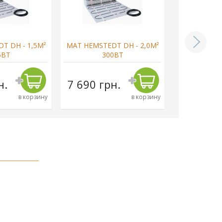
T DH - 1,5М²
МАТ HEMSTEDT DH - 2,0М²
МАТ HEMSTE
5ВТ
300ВТ
3
н.
7 690 грн.
8 290 г
в корзину
в корзину