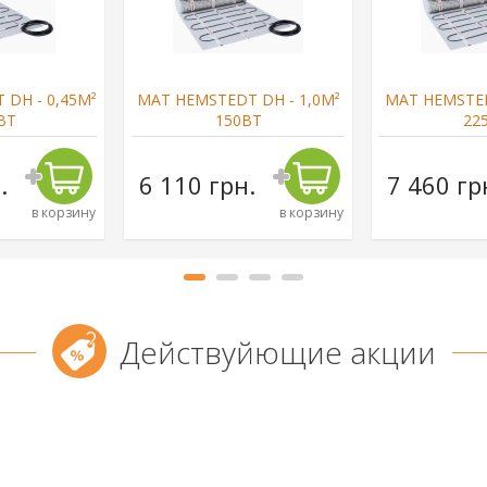
DH - 0,45М²
МАТ HEMSTEDT DH - 1,0М²
МАТ HEMSTED
ВТ
150ВТ
22
.
6 110 грн.
7 460 гр
в корзину
в корзину
Действуйющие акции