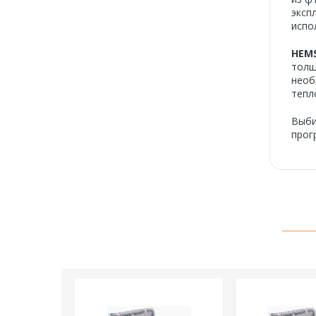
эксп
испо
HEM
толщ
необ
тепл
Выб
прог