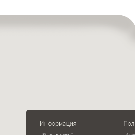
Информация
Пол
Відеоінструкції
Акц