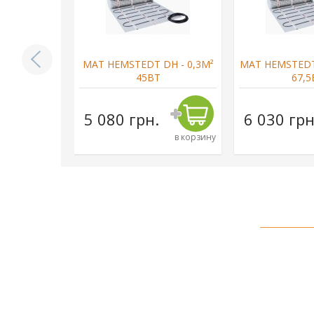
DH - 7,0М²
МАТ HEMSTEDT DH - 0,3М²
МАТ HEMSTEDT 
Т
45ВТ
67,5
н.
5 080 грн.
6 030 грн
в корзину
в корзину