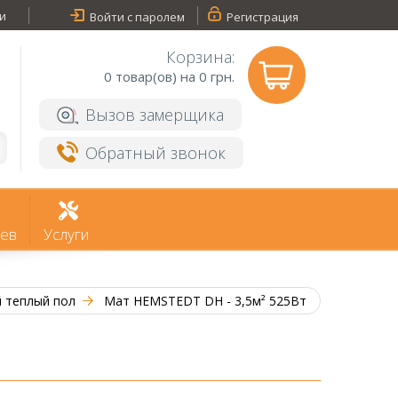
и
Войти с паролем
Регистрация
Корзина:
0
товар(ов) на 0 грн.
Вызов замерщика
Обратный звонок
ев
Услуги
й теплый пол
Мат HEMSTEDT DH - 3,5м² 525Вт