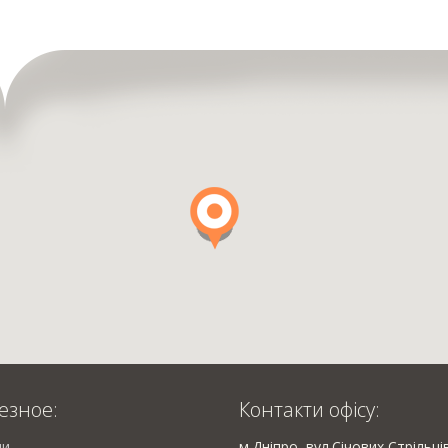
езное:
Контакти офісу:
ии
м.Дніпро, вул.Січових Стрільці