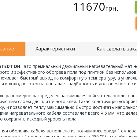
11670
грн.
сание
Характеристики
Как сделать зак
STEDT DH
- это премиальный двужильный нагревательный мат н
рого и эффективного обогрева пола под плиткой без использов
печивает быстрый выход на комфортную температуру, а уникал
ля и холодного конца повышает надёжность и долговечность си
ль равномерно распределён на самоклеящейся стекловолоконно
рующим слоем для плиточного клея. Такая конструкция ускоряет
ку, и позволяет теплу максимально быстро достигать напольног
ина нагревательного кабеля составляет всего 4,5 мм, что дела
о сохранить исходный уровень пола.
няя оболочка кабеля выполнена из поливинилхлорида (температу
торопласта (температура плавления около 250 °C), что обеспе