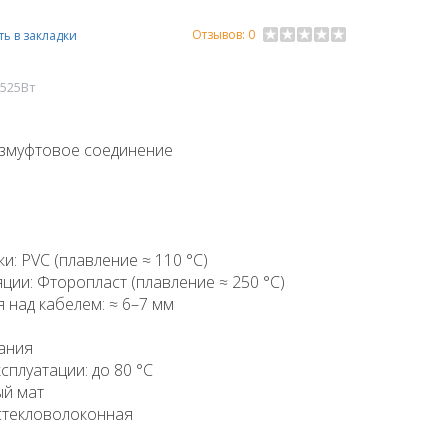
Отзывов: 0
ь в закладки
 525Вт
езмуфтовое соединение
: PVC (плавление ≈ 110 °C)
ции: Фторопласт (плавление ≈ 250 °C)
над кабелем: ≈ 6–7 мм
ания
сплуатации: до 80 °C
ый мат
стекловолоконная