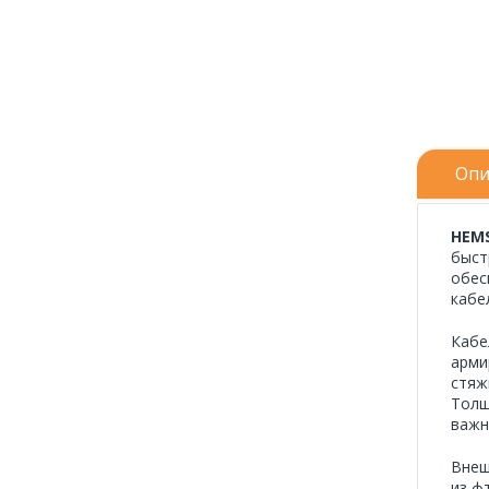
Опи
HEM
быст
обес
кабе
Кабе
арми
стяж
Толщ
важн
Внеш
из ф