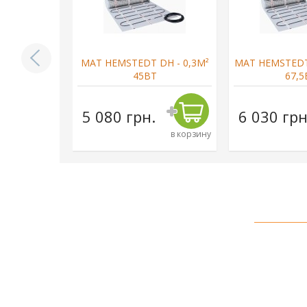
DH - 7,0М²
МАТ HEMSTEDT DH - 0,3М²
МАТ HEMSTEDT 
Т
45ВТ
67,5
н.
5 080 грн.
6 030 грн
в корзину
в корзину