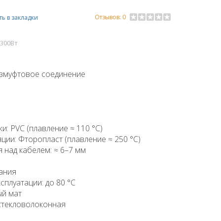
Отзывов: 0
ь в закладки
 300Вт
езмуфтовое соединение
: PVC (плавление ≈ 110 °C)
ции: Фторопласт (плавление ≈ 250 °C)
над кабелем: ≈ 6–7 мм
ания
сплуатации: до 80 °C
ый мат
стекловолоконная