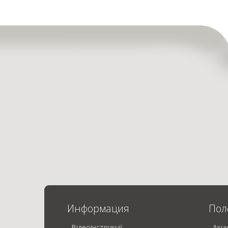
Информация
Пол
Відеоінструкції
Акц