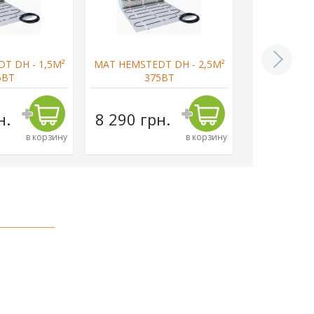
T DH - 1,5М²
МАТ HEMSTEDT DH - 2,5М²
МАТ HEMSTE
5ВТ
375ВТ
4
н.
8 290 грн.
9 820 г
в корзину
в корзину