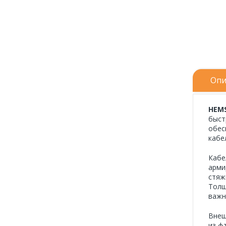
Опи
HEM
быст
обес
кабе
Кабе
арми
стяж
Толщ
важн
Внеш
из ф