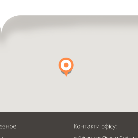
езное:
Контакти офісу:
ии
м.Дніпро, вул.Січових Стрільці