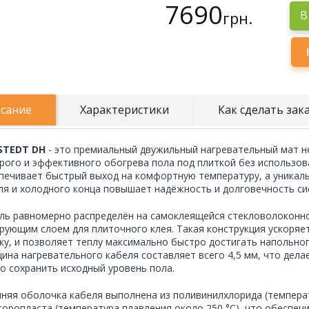
7690
грн.
В
сание
Характеристики
Как сделать зак
STEDT DH
- это премиальный двужильный нагревательный мат н
рого и эффективного обогрева пола под плиткой без использов
печивает быстрый выход на комфортную температуру, а уникал
ля и холодного конца повышает надёжность и долговечность си
ль равномерно распределён на самоклеящейся стекловолоконно
рующим слоем для плиточного клея. Такая конструкция ускоряет
ку, и позволяет теплу максимально быстро достигать напольног
ина нагревательного кабеля составляет всего 4,5 мм, что дела
о сохранить исходный уровень пола.
няя оболочка кабеля выполнена из поливинилхлорида (температу
торопласта (температура плавления около 250 °C), что обеспе