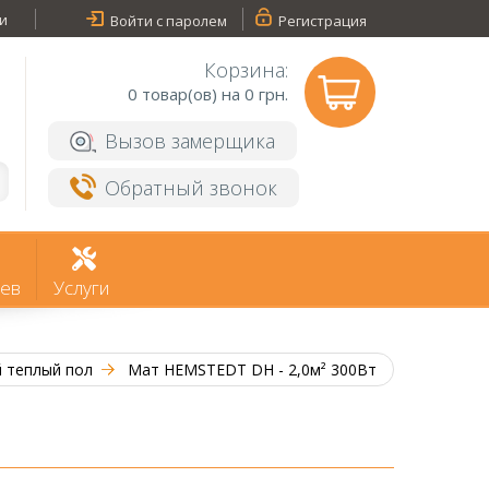
и
Войти с паролем
Регистрация
Корзина:
0
товар(ов) на 0 грн.
Вызов замерщика
Обратный звонок
ев
Услуги
й теплый пол
Мат HEMSTEDT DH - 2,0м² 300Вт