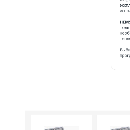
эксп
испо
HEM
толщ
необ
тепл
Выб
прог