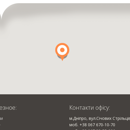
езное:
Контакти офісу:
ии
м.Дніпро, вул.Січових Стрільці
моб. +38 067 670-10-70
г