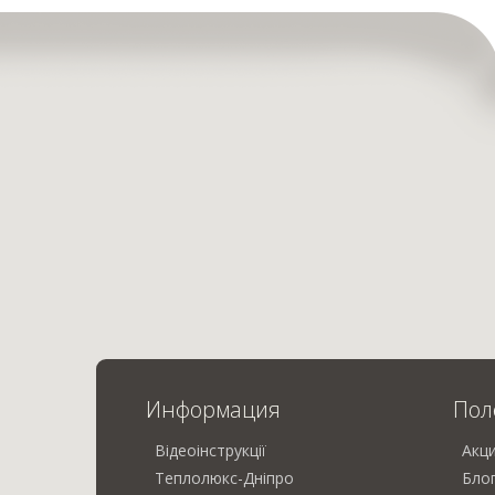
Информация
Пол
Відеоінструкції
Акц
Теплолюкс-Дніпро
Бло