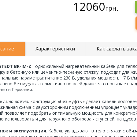
12060
грн.
сание
Характеристики
Как сделать зак
TEDT BR-IM-Z
- одножильный нагревательный кабель для тёпло
дку в бетонную или цементно-песчаную стяжку, подходит для жил
нальные параметры: питание 230 В, удельная мощность 17 Вт/м
лнено без муфты - герметично по всей длине, что повышает на
ано в Германии.
му это важно:
конструкция «без муфты» делает кабель долговеч
жильная схема с двухсторонним подключением упрощает укладк
ий позволяет подобрать оптимальную мощность для конкретной
о использовать и для наружного обогрева - ступеней, пандусов
таж и эксплуатация
. Кабель укладывают в тело стяжки с обя
юдая инструкции производителя: минимальная температура монт