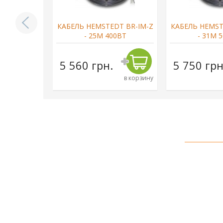
DT BR-IM-Z
КАБЕЛЬ HEMSTEDT BR-IM-Z
КАБЕЛЬ HEMST
790ВТ
- 25М 400ВТ
- 31М 
н.
5 560 грн.
5 750 грн
в корзину
в корзину