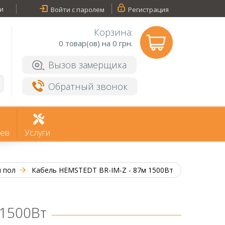
и
Войти с паролем
Регистрация
Корзина:
0
товар(ов) на 0 грн.
Вызов замерщика
Обратный звонок
ев
Услуги
й пол
Кабель HEMSTEDT BR-IM-Z - 87м 1500Вт
 1500Вт