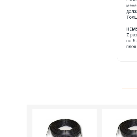
мене
долж
Толщ
HEM
Z ра
по б
площ