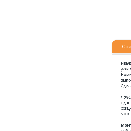
Опи
HEMS
укла
Номи
выпо
Сдел
Поче
одно
секц
можн
Мон
собл