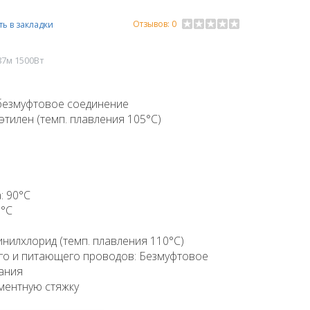
Отзывов: 0
ь в закладки
87м 1500Вт
 безмуфтовое соединение
тилен (темп. плавления 105°C)
: 90°C
5°C
нилхлорид (темп. плавления 110°C)
го и питающего проводов: Безмуфтовое
ания
ементную стяжку