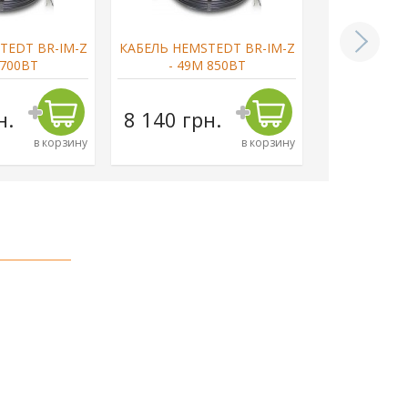
TEDT BR-IM-Z
КАБЕЛЬ HEMSTEDT BR-IM-Z
КАБЕЛЬ HEM
 700ВТ
- 49М 850ВТ
- 58М
н.
8 140 грн.
9 350 г
в корзину
в корзину