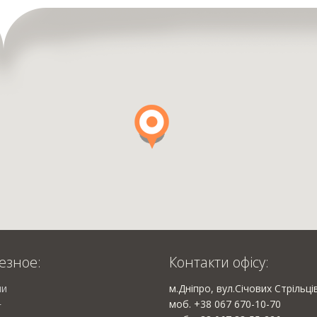
езное:
Контакти офісу:
ии
м.Дніпро, вул.Січових Стрільці
моб. +38 067 670-10-70
г