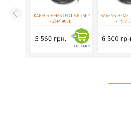
DT BR-IM-Z
КАБЕЛЬ HEMSTEDT BR-IM-Z
КАБЕЛЬ HEMST
790ВТ
- 25М 400ВТ
- 19М 
н.
5 560 грн.
6 500 грн
в корзину
в корзину