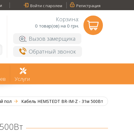
и
Войти с паролем
Регистрация
Корзина:
0
товар(ов) на 0 грн.
Вызов замерщика
Обратный звонок
ев
Услуги
ый пол
Кабель HEMSTEDT BR-IM-Z - 31м 500Вт
 500Вт