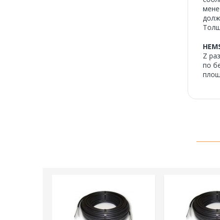
мене
долж
Толщ
HEM
Z ра
по б
площ