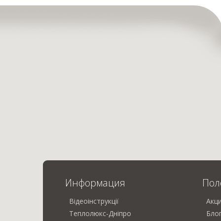
Информация
Пол
Відеоінструкції
Акц
Теплолюкс-Дніпро
Бло