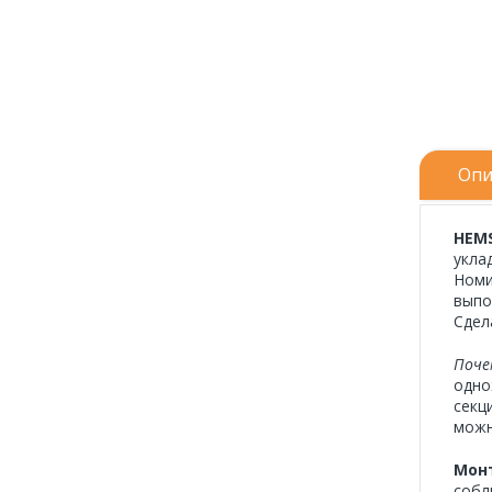
Опи
HEMS
укла
Номи
выпо
Сдел
Поче
одно
секц
можн
Мон
собл