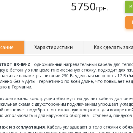
5750
грн.
В
сание
Характеристики
Как сделать зак
TEDT BR-IM-Z
- одножильный нагревательный кабель для тёпло
дку в бетонную или цементно-песчаную стяжку, подходит для жил
нальные параметры: питание 230 В, удельная мощность 17 Вт/м
лнено без муфты - герметично по всей длине, что повышает на
ано в Германии.
му это важно:
конструкция «без муфты» делает кабель долговеч
жильная схема с двухсторонним подключением упрощает укладк
ий позволяет подобрать оптимальную мощность для конкретной
о использовать и для наружного обогрева - ступеней, пандусов
таж и эксплуатация
. Кабель укладывают в тело стяжки с обя
юдая инструкции производителя: минимальная температура монт