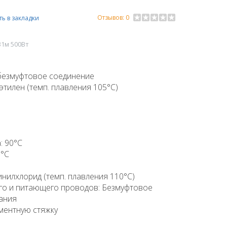
Отзывов: 0
ь в закладки
31м 500Вт
 безмуфтовое соединение
тилен (темп. плавления 105°C)
: 90°C
5°C
нилхлорид (темп. плавления 110°C)
го и питающего проводов: Безмуфтовое
ания
ементную стяжку