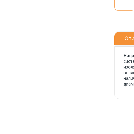
Опи
Нагр
сист
изол
возд
нали
диам