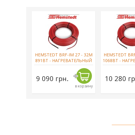
M 27 - 69М
HEMSTEDT BRF-IM 27 - 32М
HEMSTEDT BRF-
ЕВАТЕЛЬНЫЙ
891ВТ - НАГРЕВАТЕЛЬНЫЙ
1068ВТ - НАГ
ЛЬ
КАБЕЛЬ
КАБЕ
н.
9 090 грн.
10 280 гр
в корзину
в корзину