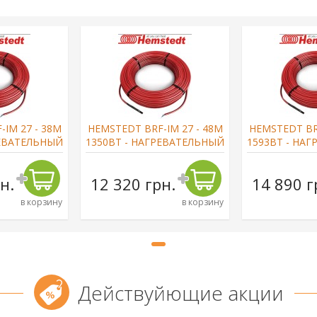
IM 27 - 38М
HEMSTEDT BRF-IM 27 - 48М
HEMSTEDT BRF
РЕВАТЕЛЬНЫЙ
1350ВТ - НАГРЕВАТЕЛЬНЫЙ
1593ВТ - НА
ЛЬ
КАБЕЛЬ
КАБ
н.
12 320 грн.
14 890 г
в корзину
в корзину
Действуйющие акции