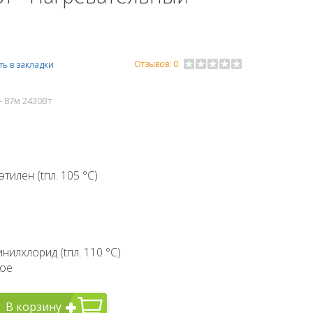
Отзывов: 0
ь в закладки
- 87м 2430Вт
тилен (tпл. 105 °C)
илхлорид (tпл. 110 °C)
вое
В корзину