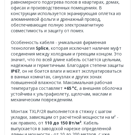
равномерного подогрева полов в квартирах, домах,
офисах и производственных помещениях. В
конструкции используется экранирующая оплётка из
алюминиевой фольги и дренажный провод,
обеспечивающие полную электромагнитную
совместимость и защиту от помех.
Особенность кабеля - уникальная фирменная
технология
Splice
, которая исключает наличие муфт
соединения между холодным и греющим концом. Это
значит, что по всей длине кабель остаётся цельным,
надёжным и герметичным. Благодаря степени защиты
IP67
, он не боится влаги и может эксплуатироваться
в ванных комнатах, санузлах и других зонах
повышенной влажности. Максимальная рабочая
температура составляет
+65 °C
, а внешняя оболочка
устойчива к ультрафиолету, щелочам, маслам и
механическим повреждениям.
Монтаж TXLP/2R выполняется в стяжку с шагом
укладки, зависящим от расчётной мощности на м² -
как правило, от
110 до 150 Вт/м²
. Кабель
выпускается в заводской нарезке определённой
длины и мощности - от 10 до 200 метров, с уже