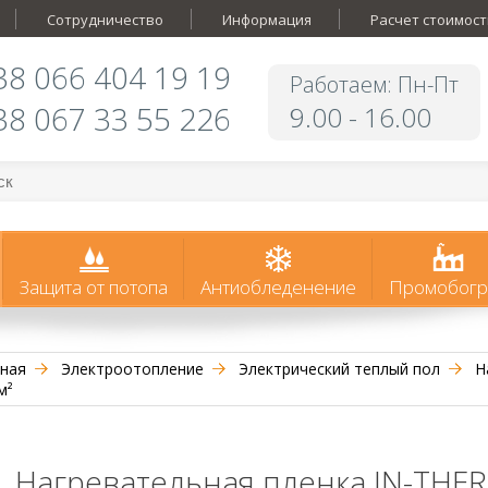
Сотрудничество
Информация
Расчет стоимост
38 066 404 19 19
Работаем: Пн-Пт
38 067 33 55 226
9.00 - 16.00
Защита от потопа
Антиобледенение
Промобогр
ная
Электроотопление
Электрический теплый пол
На
м²
Нагревательная пленка IN-THERM