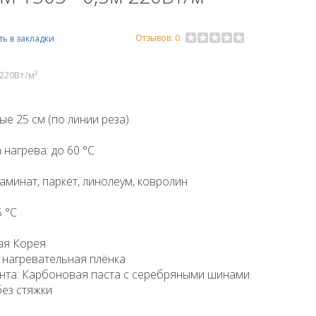
Отзывов: 0
ь в закладки
 220Вт/м²
е 25 см (по линии реза)
нагрева: до 60 °C
аминат, паркет, линолеум, ковролин
 °C
ая Корея
 нагревательная плёнка
ента: Карбоновая паста с серебряными шинами
без стяжки