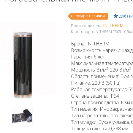
товар в наличии
Добавит
IN-THERM
Производитель:
Код товара:
IN-THERM T305 - 0,5м
Бренд: IN-THERM
Возможность нарезки: кажды
Гарантия: 6 лет
Максимальная температура 
Мощность Вт/м²: 220 Вт/м²
Область применения: Под л
Питание: 220 В (50 Гц)
Рабочая температура: до 55
Степень защиты: IP54
Страна производства: Южн
Тип изделия: Инфракрасная
Тип нагревательного элем
Тип укладки: Сухая укладка, 
Толщина плёнки: 0,338 мм