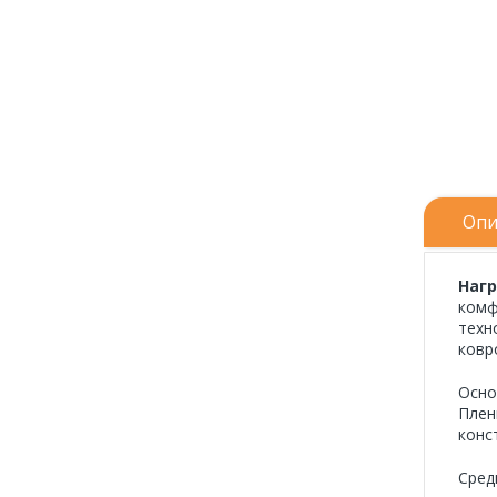
Опи
Нагр
комф
техн
ковр
Осно
Плен
конс
Сред