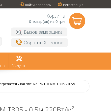
и
Войти с паролем
Регистрация
Корзина:
0
товар(ов) на 0 грн.
Вызов замерщика
Обратный звонок
ев
Услуги
гревательная пленка IN-THERM T305 - 0,5м
 T305 - 0,5м 220Вт/м²