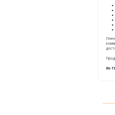
Плен
комм
дост
Прод
IN-T