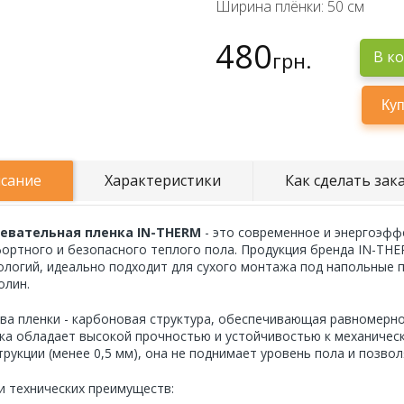
Ширина плёнки: 50 см
480
грн.
В к
сание
Характеристики
Как сделать зак
евательная пленка IN-THERM
- это современное и энергоэфф
ортного и безопасного теплого пола. Продукция бренда IN-TH
ологий, идеально подходит для сухого монтажа под напольные п
олин.
ва пленки - карбоновая структура, обеспечивающая равномерно
ка обладает высокой прочностью и устойчивостью к механичес
трукции (менее 0,5 мм), она не поднимает уровень пола и позво
и технических преимуществ: