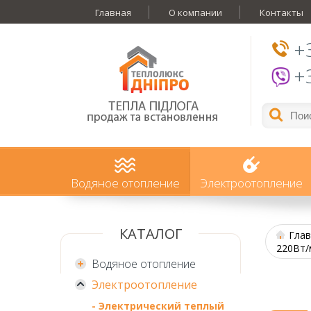
Главная
О компании
Контакты
+
+
Водяное отопление
Электроотопление
КАТАЛОГ
Глав
220Вт/
Водяное отопление
Электроотопление
- Электрический теплый