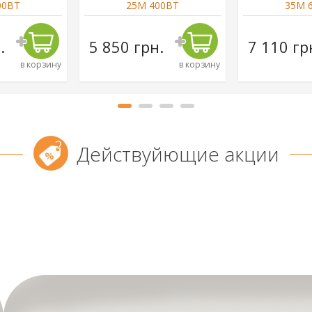
00ВТ
25М 400ВТ
35М 
.
5 850 грн.
7 110 гр
в корзину
в корзину
Действуйющие акции