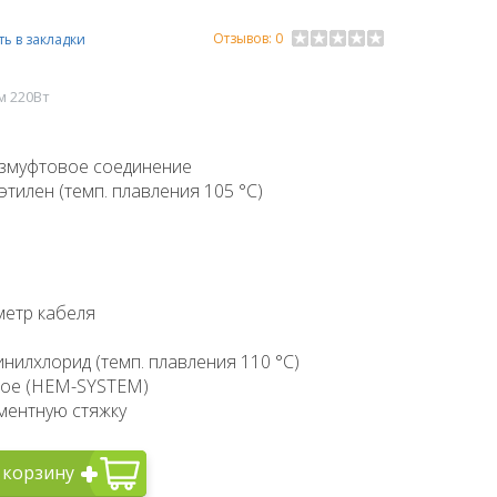
Отзывов: 0
ь в закладки
м 220Вт
езмуфтовое соединение
тилен (темп. плавления 105 °C)
аметр кабеля
нилхлорид (темп. плавления 110 °C)
вое (HEM-SYSTEM)
ементную стяжку
 корзину