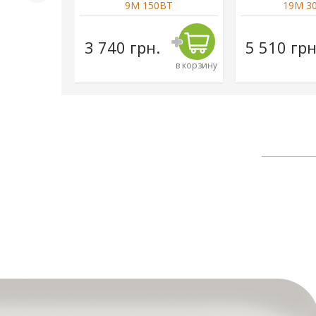
50ВТ
9М 150ВТ
19М 3
н.
3 740 грн.
5 510 грн
в корзину
в корзину