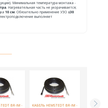
рукции). Минимальная температура монтажа -
етра
. Нагревательная часть не укорачивается;
дка
10 см
. Обязательно применение УЗО
≤30
 Электроподключение выполняет
TEDT BR-IM -
КАБЕЛЬ HEMSTEDT BR-IM -
КАБЕЛЬ HEM