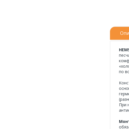
Опи
HEMS
песч
комф
«хол
по в
Конс
осно
герм
(раз
При 
анти
Мон
обяз