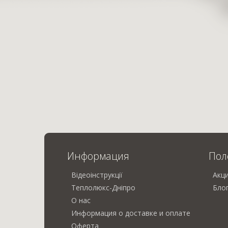
Информация
Пол
Відеоінструкції
Акц
Теплолюкс-Дніпро
Бло
О нас
Информация о доставке и оплате
Оферта