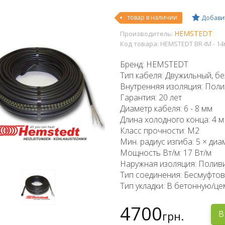
товар в наличии
Добавит
HEMSTEDT
Производитель:
Код товара:
HEMSTEDT BR-IM - 14
Бренд: HEMSTEDT
Тип кабеля: Двужильный, б
Внутренняя изоляция: Полиэ
Гарантия: 20 лет
Диаметр кабеля: 6 - 8 мм
Длина холодного конца: 4 м
Класс прочности: M2
Мин. радиус изгиба: 5 × ди
Мощность Вт/м: 17 Вт/м
Наружная изоляция: Поливи
Тип соединения: Бесмуфто
Тип укладки: В бетонную/ц
4700
грн.
В