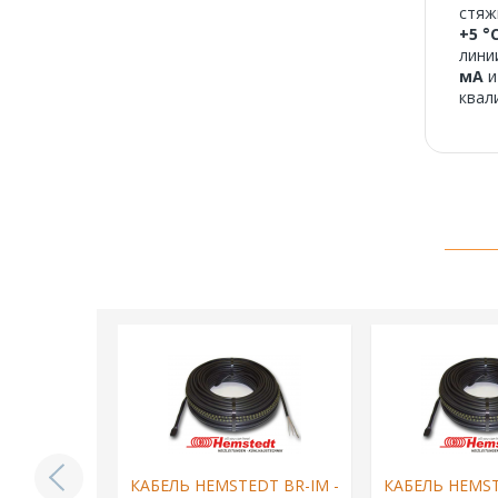
стяж
+5 °
лини
мА
и
квал
DT BR-IM -
КАБЕЛЬ HEMSTEDT BR-IM -
КАБЕЛЬ HEMST