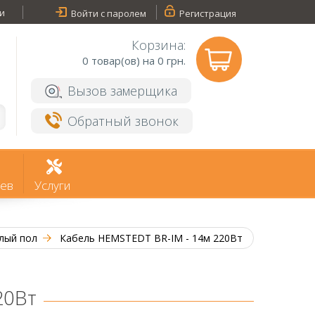
и
Войти с паролем
Регистрация
Корзина:
0
товар(ов) на 0 грн.
Вызов замерщика
Обратный звонок
ев
Услуги
лый пол
Кабель HEMSTEDT BR-IM - 14м 220Вт
20Вт