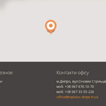
езное:
Контакти офісу:
ии
м.Дніпро, вул.Січових Стрільці
моб. +38 067 670-10-70
г
моб. +38 067 33-55-226
office@teplolux-dnepr.in.ua