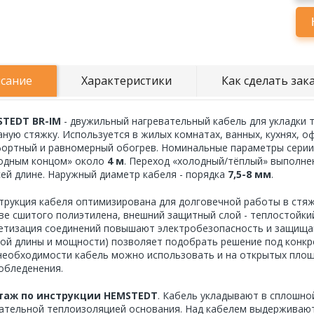
сание
Характеристики
Как сделать зак
TEDT BR-IM
- двужильный нагревательный кабель для укладки 
аную стяжку. Используется в жилых комнатах, ванных, кухнях, о
ортный и равномерный обогрев. Номинальные параметры серии
одным концом» около
4 м
. Переход «холодный/тёплый» выполн
сей длине. Наружный диаметр кабеля - порядка
7,5-8 мм
.
трукция кабеля оптимизирована для долговечной работы в стяж
ве сшитого полиэтилена, внешний защитный слой - теплостойки
етизация соединений повышают электробезопасность и защища
ной длины и мощности) позволяет подобрать решение под конкр
необходимости кабель можно использовать и на открытых площа
обледенения.
таж по инструкции HEMSTEDT
. Кабель укладывают в сплошно
ательной теплоизоляцией основания. Над кабелем выдерживаю