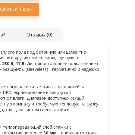
аз?
Отзывы (0)
тёплого пола под бетонную или цементно-
фисах и других помещениях, где нужен
:
230 В
,
17 Вт/м
, одностороннее подключение с
ен
без муфты
(sleeveless) - герметично и надёжно
ке: нагревательные жилы с изоляцией на
й ПВХ. Экранирование и заводская
ют от влаги. Диапазон доступных
секций
етную комнату и требуемую тепловую нагрузку.
дках - для систем снеготаяния и
й теплопередающий слой стяжки с
т покрытие не менее
30 мм
; типичная толщина