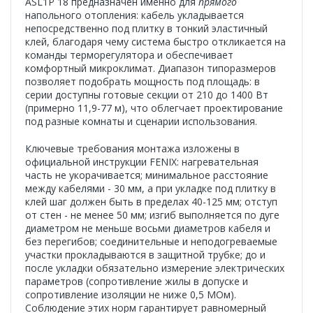
ASL1P 18 предназначен именно для
прямого
напольного отопления: кабель укладывается
непосредственно под плитку в тонкий эластичный
клей, благодаря чему система быстро откликается на
команды терморегулятора и обеспечивает
комфортный микроклимат. Диапазон типоразмеров
позволяет подобрать мощность под площадь: в
серии доступны готовые секции от 210 до 1400 Вт
(примерно 11,9-77 м), что облегчает проектирование
под разные комнаты и сценарии использования.
Ключевые требования монтажа изложены в
официальной инструкции FENIX: нагревательная
часть не укорачивается; минимальное расстояние
между кабелями - 30 мм, а при укладке под плитку в
клей шаг должен быть в пределах 40-125 мм; отступ
от стен - не менее 50 мм; изгиб выполняется по дуге
диаметром не меньше восьми диаметров кабеля и
без перегибов; соединительные и неподогреваемые
участки прокладываются в защитной трубке; до и
после укладки обязательно измерение электрических
параметров (сопротивление жилы в допуске и
сопротивление изоляции не ниже 0,5 МОм).
Соблюдение этих норм гарантирует равномерный