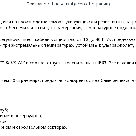
Показано с 1 по 4 из 4 (всего 1 страниц)
яся на производстве саморегулирующихся и резистивных нагре
я, обеспечивая защиту от замерзания, температурное поддерж
егулирующиеся кабели мощностью от 10 до 40 Вт/м, предназнач
и при экстремальных температурах, устойчивы к ультрафиолету,
CE, RoHS, EAC
и соответствует степени защиты
IP67
. Все изделия
 чем 30 стран мира, предлагая конкурентоспособные решения в 
руб;
иний и резервуаров;
ков;
рном и строительном секторах.