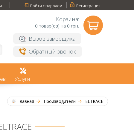
и
Войти с паролем
Регистрация
Корзина:
0
товар(ов) на 0 грн.
Вызов замерщика
Обратный звонок
ев
Услуги
Главная
Производители
ELTRACE
ELTRACE